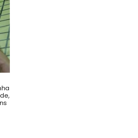
nha
de,
ins