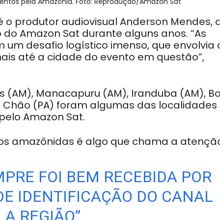
eventos pela Amazônia. Foto: Reprodução/Amazon Sat
 o produtor audiovisual Anderson Mendes, 
 do Amazon Sat durante alguns anos. “As
um desafio logístico imenso, que envolvia 
nais até a cidade do evento em questão”,
tins (AM), Manacapuru (AM), Iranduba (AM), B
 do Chão (PA) foram algumas das localidades
 pelo Amazon Sat.
dos amazônidas é algo que chama a atençã
MPRE FOI BEM RECEBIDA POR
 DE IDENTIFICAÇÃO DO CANAL
 A REGIÃO”,