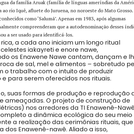
ua da família Aruak (família de línguas ameríndias da Améri
 ao rio Iquê, afluete do Juruena, no noroeste do Mato Grosso.
 conhecidos como ‘Salumã’. Apenas em 1983, após algumas
 finalmente compreenderam que a autodenominação desses índi
u a ser usado para identificá-los.
rica, a cada ano iniciam um longo ritual
celestes iakayreti e enore nawe,
íodo os Enawene Nawe cantam, dançam e l
ca de sal, mel e alimentos – sobretudo pe
o trabalho com o intuito de produzir
e para serem oferecidos nos rituais.
udo, suas formas de produção e reprodução 
te ameaçadas. O projeto de construção de
létricas) nos arredores da TI Enawenê-Nawê
 completo a dinâmica ecológica do seu meio
e a realização das cerimônias rituais, que
a dos Enawenê-nawê. Aliado a isso,