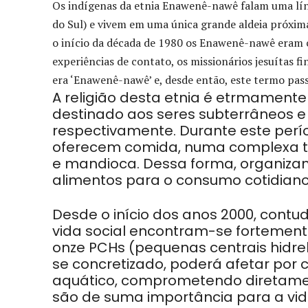
Os indígenas da etnia Enawenê-nawê falam uma líng
do Sul) e vivem em uma única grande aldeia próxima
o início da década de 1980 os Enawenê-nawê eram
experiências de contato, os missionários jesuítas
era ‘Enawenê-nawê’ e, desde então, este termo passo
A religião desta etnia é etrmamente 
destinado aos seres subterrâneos e 
respectivamente. Durante este per
oferecem comida, numa complexa tro
e mandioca. Dessa forma, organizam 
alimentos para o consumo cotidiano 
Desde o início dos anos 2000, cont
vida social encontram-se fortemen
onze PCHs (pequenas centrais hidre
se concretizado, poderá afetar por
aquático, comprometendo diretament
são de suma importância para a vid