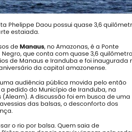
sta Phelippe Daou possui quase 3,6 quilômet
rte estaiada.
osos de
Manaus
, no Amazonas, é a Ponte
io Negro, que conta com quase 3,6 quilômetr
ios de Manaus e Iranduba e foi inaugurada 
o aniversário da capital amazonense.
s uma audiência pública movida pelo então
 a pedido do Município de Iranduba, na
 (Aleam). A discussão foi em busca de uma
avessias das balsas, o desconforto dos
ança.
sar o rio por balsa. Quem saia de