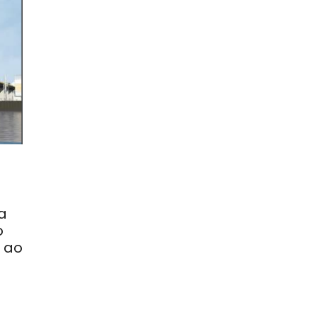
a
o
o ao