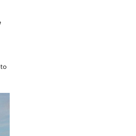
e
nto