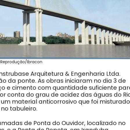
: Reprodução/Ibracon
trubase Arquitetura & Engenharia Ltda.
o da ponte. As obras iniciaram no dia 3 de
o e cimento com quantidade suficiente par
or conta do grau de acidez das águas do Ri
um material anticorrosivo que foi misturad
o tabuleiro.
amadas de Ponta do Ouvidor, localizado no
, e a Ponta do Pepeta, em Iranduba.