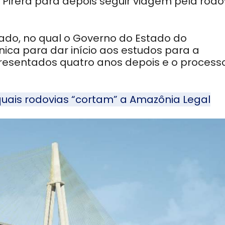
Pirêra para depois seguir viagem pela rodo
tado, no qual o Governo do Estado do
ca para dar início aos estudos para a
resentados quatro anos depois e o process
uais rodovias “cortam” a Amazônia Legal