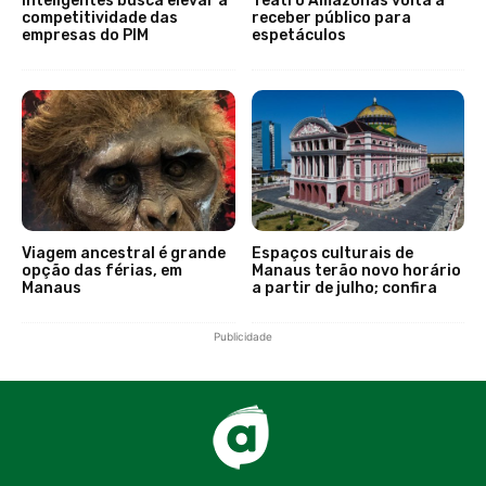
Inteligentes busca elevar a
Teatro Amazonas volta a
competitividade das
receber público para
empresas do PIM
espetáculos
Viagem ancestral é grande
Espaços culturais de
opção das férias, em
Manaus terão novo horário
Manaus
a partir de julho; confira
Publicidade