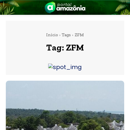
Início
Tags
ZFM
Tag:
ZFM
nia
 a Amazônia