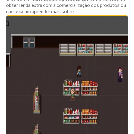
obter renda extra com a comercialização dos produtos ou
que buscam aprender mais sobre...