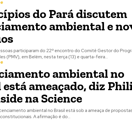
te
ípios do Pará discutem
ciamento ambiental e no
ios
essoas participaram do 22º encontro do Comitê Gestor do Prog
es (PMV), em Belém, nesta terça (13) e quarta-feira...
te
ciamento ambiental no
l está ameaçado, diz Phil
side na Science
icenciamento ambiental no Brasil está sob a ameaça de proposta
constitucionais. A afirmação é do...