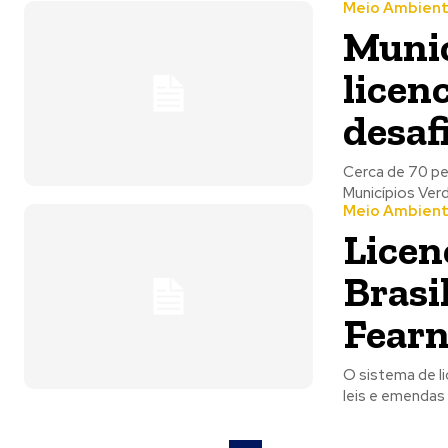
Meio Ambien
Munic
licen
desaf
Cerca de 70 p
Municípios Verd
Meio Ambien
Licen
Brasi
Fearn
O sistema de l
leis e emendas 