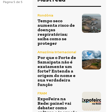
Página 5 de 5
Rondônia
Tempo seco
aumenta risco de
doenças
respiratórias;
saiba como se
proteger
Amazônia Internacional
Por que o Forte de
Samaipata não é
exatamente um
forte? Entenda a
origem do nome e
sua verdadeira
função
FRAM
ExpoFeira na
Rede: painel vai
debater como