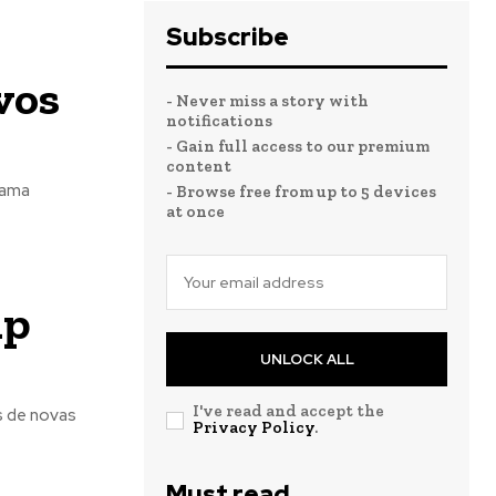
Subscribe
vos
- Never miss a story with
notifications
- Gain full access to our premium
content
rama
- Browse free from up to 5 devices
at once
ip
UNLOCK ALL
I've read and accept the
s de novas
Privacy Policy
.
Must read