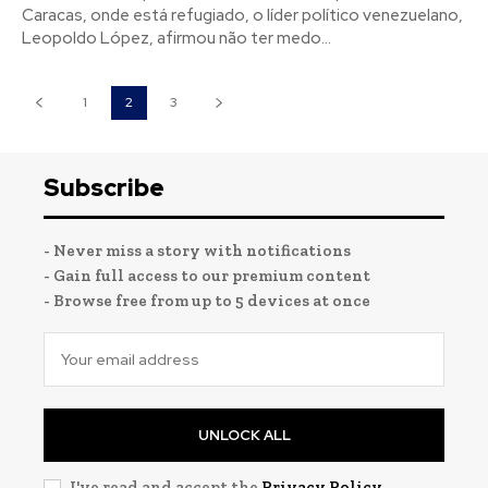
Caracas, onde está refugiado, o líder político venezuelano,
Leopoldo López, afirmou não ter medo...
1
2
3
Subscribe
- Never miss a story with notifications
- Gain full access to our premium content
- Browse free from up to 5 devices at once
UNLOCK ALL
I've read and accept the
Privacy Policy
.