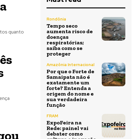
 a
Rondônia
Tempo seco
aumenta risco de
ltos quanto
doenças
respiratórias;
saiba como se
proteger
ês
Amazônia Internacional
s
Por que o Forte de
Samaipata não é
exatamente um
forte? Entenda a
origem do nome e
oença
sua verdadeira
função
FRAM
ExpoFeira na
Rede: painel vai
egou
debater como