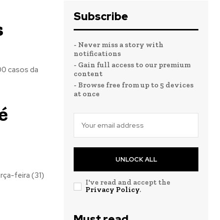
Subscribe
s
- Never miss a story with
notifications
- Gain full access to our premium
00 casos da
content
- Browse free from up to 5 devices
at once
é
UNLOCK ALL
ça-feira (31)
I've read and accept the
Privacy Policy
.
Must read