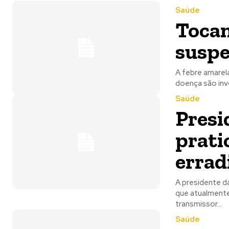
Saúde
Tocan
suspe
A febre amarel
doença são inve
Saúde
Presi
prati
errad
A presidente da
que atualmente
transmissor...
Saúde