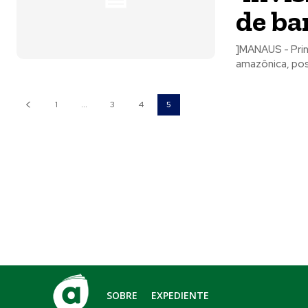
de ba
]MANAUS - Princ
amazônica, pos
1
...
3
4
5
SOBRE
EXPEDIENTE