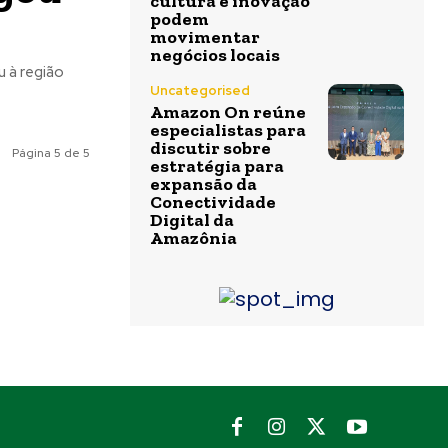
cultura e inovação
podem
movimentar
negócios locais
u à região
Uncategorised
Amazon On reúne
especialistas para
discutir sobre
Página 5 de 5
estratégia para
expansão da
Conectividade
Digital da
Amazônia