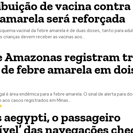
ibuição de vacina contra
 amarela será reforçada
quema vacinal da febre amarela é de duas doses, tanto para adu
As crianças devem receber as vacinas aos...
e Amazonas registram tr
 de febre amarela em doi
l é área endêmica para a febre amarela. O sinal de alerta para d
 aos casos registrados em Minas...
a
 aegypti, o passageiro
sível’ das navegações ch