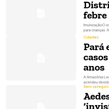
Distr
febre
ImunizaçãoO es
para crianças. 
Cidades
Pará 
casos
anos
A Amazônia Lega
acendeu devido
Sem categori
Aedes
‘invi