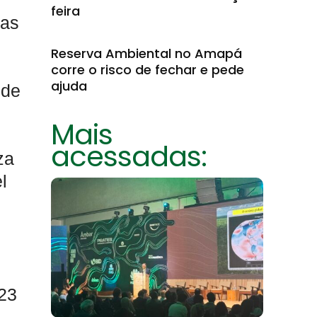
feira
ras
Reserva Ambiental no Amapá
corre o risco de fechar e pede
ajuda
 de
Mais
acessadas:
za
l
23