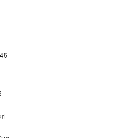
045
3
ri