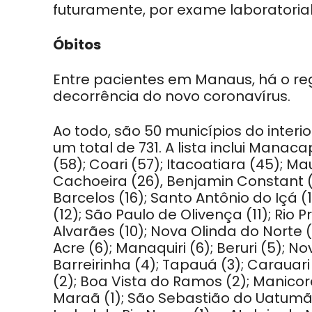
futuramente, por exame laboratorial
Óbitos
Entre pacientes em Manaus, há o reg
decorrência do novo coronavírus.
Ao todo, são 50 municípios do inte
um total de 731. A lista inclui Manaca
(58); Coari (57); Itacoatiara (45); M
Cachoeira (26), Benjamin Constant (2
Barcelos (16); Santo Antônio do Içá (
(12); São Paulo de Olivença (11); Rio Pr
Alvarães (10); Nova Olinda do Norte 
Acre (6); Manaquiri (6); Beruri (5); Nov
Barreirinha (4); Tapauá (3); Carauari
(2); Boa Vista do Ramos (2); Manicor
Maraã (1); São Sebastião do Uatumã (