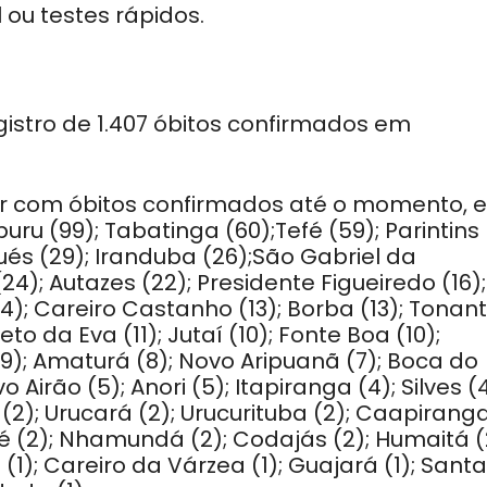
 ou testes rápidos.
istro de 1.407 óbitos confirmados em
rior com óbitos confirmados até o momento, 
puru (99); Tabatinga (60);Tefé (59); Parintins
aués (29); Iranduba (26);São Gabriel da
4); Autazes (22); Presidente Figueiredo (16);
14); Careiro Castanho (13); Borba (13); Tonant
eto da Eva (11); Jutaí (10); Fonte Boa (10);
(9); Amaturá (8); Novo Aripuanã (7); Boca do
o Airão (5); Anori (5); Itapiranga (4); Silves (4
 (2); Urucará (2); Urucurituba (2); Caapirang
é (2); Nhamundá (2); Codajás (2); Humaitá (
1); Careiro da Várzea (1); Guajará (1); Santa