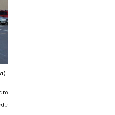
ca)
dam
ede