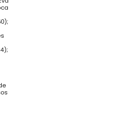
Eva
oca
0);
es
4);
;
de
sos