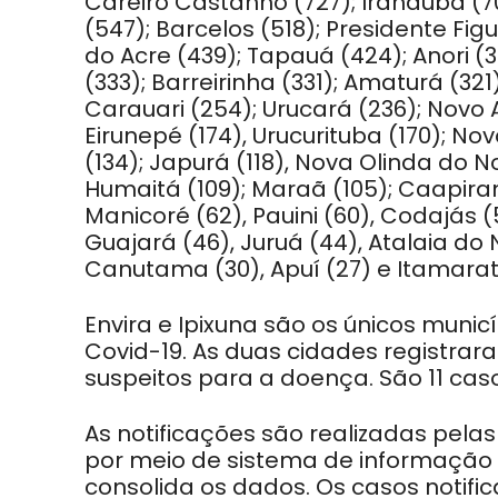
Careiro Castanho (727); Iranduba (70
(547); Barcelos (518); Presidente Fig
do Acre (439); Tapauá (424); Anori (39
(333); Barreirinha (331); Amaturá (321
Carauari (254); Urucará (236); Novo A
Eirunepé (174), Urucurituba (170); Novo
(134); Japurá (118), Nova Olinda do N
Humaitá (109); Maraã (105); Caapiran
Manicoré (62), Pauini (60), Codajás 
Guajará (46), Juruá (44), Atalaia do 
Canutama (30), Apuí (27) e Itamarati
Envira e Ipixuna são os únicos mun
Covid-19. As duas cidades registrar
suspeitos para a doença. São 11 caso
As notificações são realizadas pelas
por meio de sistema de informação 
consolida os dados. Os casos notif