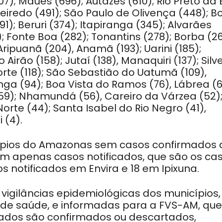
7); Maués (696); Autazes (610); Rio Preto da 
ueiredo (491); São Paulo de Olivença (448); B
1); Beruri (374); Itapiranga (345); Alvarães
); Fonte Boa (282); Tonantins (278); Borba (26
ripuanã (204), Anamã (193); Uarini (185);
 Airão (158); Jutaí (138), Manaquiri (137); Silv
orte (118); São Sebastião do Uatumã (109),
ga (94); Boa Vista do Ramos (76), Lábrea (6
(59); Nhamundá (56), Careiro da Várzea (52)
Norte (44); Santa Isabel do Rio Negro (41),
 (4).
icípios do Amazonas sem casos confirmados 
am apenas casos notificados, que são os ca
s notificados em Envira e 18 em Ipixuna.
 vigilâncias epidemiológicas dos municípios,
de saúde, e informadas para a FVS-AM, que
icados são confirmados ou descartados,