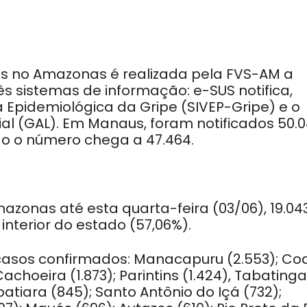
os no Amazonas é realizada pela FVS-AM a
ês sistemas de informação: e-SUS notifica,
 Epidemiológica da Gripe (SIVEP-Gripe) e o
al (GAL). Em Manaus, foram notificados 50.
do o número chega a 47.464.
zonas até esta quarta-feira (03/06), 19.04
nterior do estado (57,06%).
casos confirmados: Manacapuru (2.553); Coa
Cachoeira (1.873); Parintins (1.424), Tabatinga
atiara (845); Santo Antônio do Içá (732);