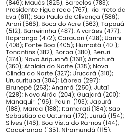
(846); Maués (825); Barcelos (783);
Presidente Figueiredo (767); Rio Preto da
Eva (611); São Paulo de Olivença (586);
Anori (566); Boca do Acre (563); Tapauá
(512); Barreirinha (487); Alvarães (477);
Itapiranga (472); Carauari (428); Uarini
(408); Fonte Boa (405); Humaitá (401);
Tonantins (382); Borba (380); Beruri
(374); Novo Aripuanã (368); Amaturá
(360); Atalaia do Norte (335); Nova
Olinda do Norte (327); Urucará (310);
Urucurituba (304); Lábrea (297);
Eirunepé (263); Anamã (250); Jutaí
(228); Novo Airão (204); Guajará (200);
Manaquiri (196); Pauini (193); Japurá
(188); Maraã (188); Itamarati (184); São
Sebastião do Uatumã (172); Juruá (154);
Silves (146); Boa Vista do Ramos (144);
Caapiranga (135); Nhamundá (115);