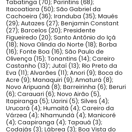
Tabatinga (70); Parintins (68);
Itacoatiara (50); São Gabriel da
Cachoeira (36); Iranduba (35); Maués
(29); Autazes (27); Benjamin Constant
(27); Barcelos (20); Presidente
Figueiredo (20); Santo Antônio do Içá
(18); Nova Olinda do Norte (18); Borba
(16); Fonte Boa (16); São Paulo de
Olivença (15); Tonantins (14); Careiro
Castanho (13)’; Jutaí (13); Rio Preto da
Eva (11); Alvarães (11); Anori (9); Boca do
Acre (9); Manaquiri (9); Amaturá (8);
Novo Aripuanã (8); Barreirinha (6); Beruri
(6); Carauari (6); Novo Airão (5),
Itapiranga (5); Uarini (5); Silves (4);
Urucará (4); Humaitá (4); Careiro da
Várzea (4); Nhamundá (4); Manicoré
(4); Caapiranga (4); Tapauá (3);
Codajás (3); Lábrea (3); Boa Vista do