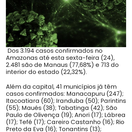
Dos 3.194 casos confirmados no
Amazonas até esta sexta-feira (24),
2.481 são de Manaus (77,68%) e 713 do
interior do estado (22,32%).
Além da capital, 41 municípios já têm
casos confirmados: Manacapuru (247);
Itacoatiara (60); Iranduba (50); Parintins
(55); Maués (38); Tabatinga (42); São
Paulo de Olivença (19); Anori (17); Lábrea
(17); Tefé (17); Careiro Castanho (16); Rio
Preto da Eva (16); Tonantins (13);