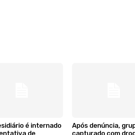
sidiário é internado
Após denúncia, gru
entativa de
capturado com dro