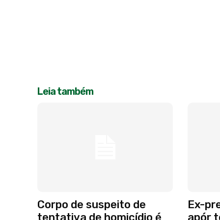
Leia também
Corpo de suspeito de
Ex-pre
tentativa de homicídio é
apór t