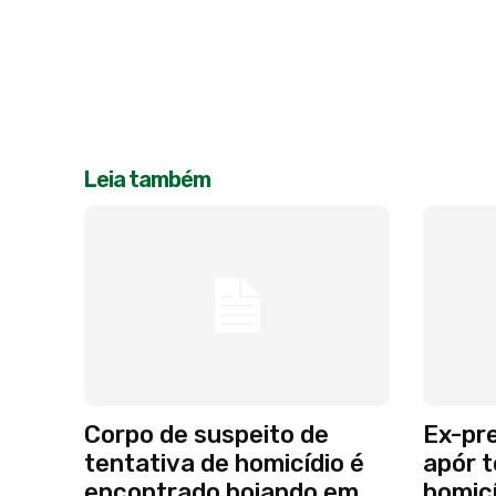
Leia também
Corpo de suspeito de
Ex-pre
tentativa de homicídio é
apór t
encontrado boiando em
homicí