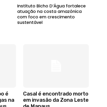
Instituto Bicho D’Água fortalece
atuação na costa amazônica
com foco em crescimento
sustentável
po é
Casal é encontrado morto
gas na
em invasão da Zona Leste
aus
de Manaus