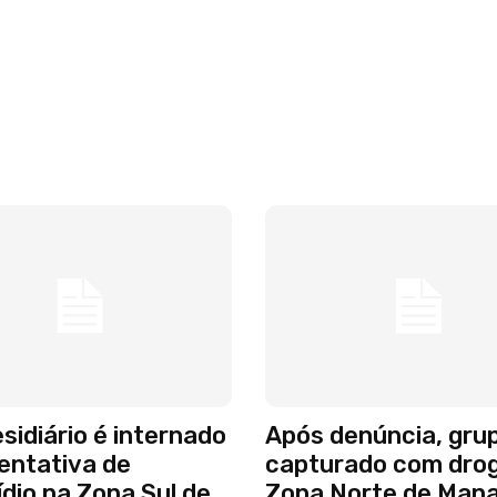
sidiário é internado
Após denúncia, gru
entativa de
capturado com dro
dio na Zona Sul de
Zona Norte de Man