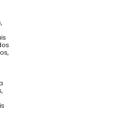
,
is
dos
os,
a
,
is