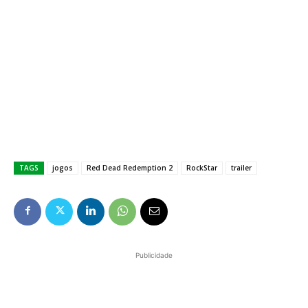
TAGS
jogos
Red Dead Redemption 2
RockStar
trailer
Publicidade