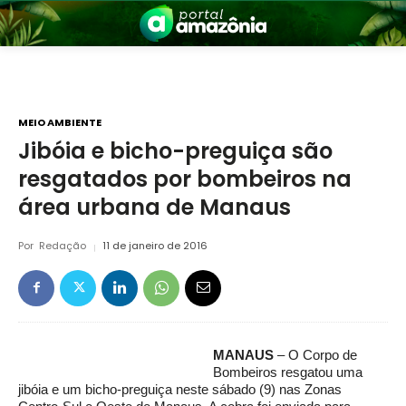
MEIO AMBIENTE
Jibóia e bicho-preguiça são
resgatados por bombeiros na
nia
área urbana de Manaus
Por
Redação
11 de janeiro de 2016
 a Amazônia
MANAUS
– O Corpo de
Bombeiros resgatou uma
jibóia e um bicho-preguiça neste sábado (9) nas Zonas