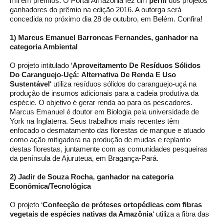
mil em prêmios. O Portal Amazônia fez um
perfil
dos projetos
ganhadores do prêmio na edição 2016. A outorga será
concedida no próximo dia 28 de outubro, em Belém. Confira!
1) Marcus Emanuel Barroncas Fernandes, ganhador na
categoria Ambiental
O projeto intitulado ‘
Aproveitamento De Resíduos Sólidos
Do Caranguejo-Uçá: Alternativa De Renda E Uso
Sustentável
‘ utiliza resíduos sólidos do caranguejo-uçá na
produção de insumos adicionais para a cadeia produtiva da
espécie. O objetivo é gerar renda ao para os pescadores.
Marcus Emanuel é doutor em Biologia pela universidade de
York na Inglaterra. Seus trabalhos mais recentes têm
enfocado o desmatamento das florestas de mangue e atuado
como ação mitigadora na produção de mudas e replantio
destas florestas, juntamente com as comunidades pesqueiras
da península de Ajuruteua, em Bragança-Pará.
2) Jadir de Souza Rocha, ganhador na categoria
Econômica/Tecnológica
O projeto ‘
Confecção de próteses ortopédicas com fibras
vegetais de espécies nativas da Amazônia
‘ utiliza a fibra das