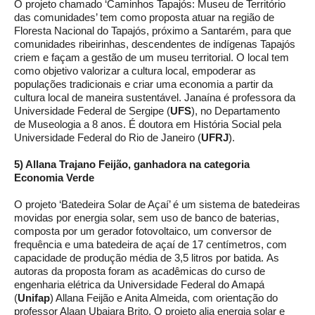
O projeto chamado ‘Caminhos Tapajós: Museu de Território
das comunidades’ tem como proposta atuar na região de
Floresta Nacional do Tapajós, próximo a Santarém, para que
comunidades ribeirinhas, descendentes de indígenas Tapajós
criem e façam a gestão de um museu territorial. O local tem
como objetivo valorizar a cultura local, empoderar as
populações tradicionais e criar uma economia a partir da
cultura local de maneira sustentável. Janaína é professora da
Universidade Federal de Sergipe (
UFS
), no Departamento
de Museologia a 8 anos. É doutora em História Social pela
Universidade Federal do Rio de Janeiro (
UFRJ
).
5) Allana Trajano Feijão, ganhadora na categoria
Economia Verde
O projeto ‘Batedeira Solar de Açaí’ é um sistema de batedeiras
movidas por energia solar, sem uso de banco de baterias,
composta por um gerador fotovoltaico, um conversor de
frequência e uma batedeira de açaí de 17 centímetros, com
capacidade de produção média de 3,5 litros por batida. As
autoras da proposta foram as acadêmicas do curso de
engenharia elétrica da Universidade Federal do Amapá
(
Unifap
) Allana Feijão e Anita Almeida, com orientação do
professor Alaan Ubaiara Brito. O projeto alia energia solar e