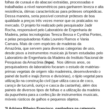
folhas de curauá e do abacaxi extraídas, processadas e
trabalhadas a nível nanométricos para ganharem leveza e alta
resistência, ótimas características para próteses ortopédicas.
Dessa maneira, seria possível construir próteses de boa
qualidade a preços três vezes menor que os praticados no
mercado. O projeto foi realizado pelo pesquisador Jadir
Rocha, responsável pelo Laboratório de Engenharia de
Madeira, pelas tecnologistas Tereza Bessa e Cynthia Pontes,
e pelas pesquisadoras Katia Loureiro Ramos e Vania
Camara. Mais de cem espécies de madeiras da
Amazônia, que servem para diversas categorias de uso,
desde pisos a instrumentos musicais já foram estudadas pelo
Laboratório de Engenharia da Madeira do Instituto Nacional de
Pesquisas da Amazônia (
Inpa
). Nos últimos anos, os
pesquisadores do laboratório focaram o estudo de matérias-
primas vegetais de origem não madeireira, desenvolvendo o
painel de buriti e inajá (forros e divisórias), o tijolo vegetal para
utilização na construção civil (que utiliza casca de coco,
caroço de tucumã, ouriço e casca da castanha), além dos
paineis de diversos tipos de folhas e a utilização da madeira
da pupunheira para a confecção de instrumentos musicais,
móveis rústicos de galhos e pequenos objetos.
3) Adriana Ribeiro Francisco, ganhadora na categoria