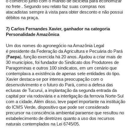
o comércio junto com o marido de bicicleta para economizar
no frete . Segundo seu relato faz suas compras nos
atacadistas sempre à vista para obter desconto e não possui
débitos na praça.
7) Carlos Fernandes Xavier, ganhador na categoria
Personalidade Amazônica
Um dos nomes do agronegócio na Amazônia Legal
é presidente da Federação da Agricultura e Pecuária do Pará
(
Faepa
), função exercida há 20 anos. Ajudou a criar mais de
30 municípios, foi fundador do Sindicato dos Produtores de
Paragominas e outros 100 sindicatos, em um cenário que
contemplava a existência de apenas sete entidades do tipo.
Xavier destaca-se por intensa preocupação com o
desenvolvimento e o futuro do Pará, como a defesa das
eclusas de Tucuruí, a implantação da segunda entrada da
capital por via rodoviária e a interligação da ferrovia Norte-Sul
com a cidade. Além disso, teve papel importante na instituição
do ICMS Verde, dispositivo que pode ser considerado
precursor na consciência ambiental paraense que resultou no
estabelecimento de diretrizes quanto a uso dos recursos
naturais contemplados na Lei 6745/05.