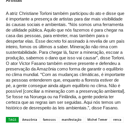
Artistas
A atriz Christiane Torloni também participou do ato e disse que
é importante a presença de artistas para dar mais visibilidade
às causas sociais e ambientais. “Nós somos uma ferramenta
de utilidade pública. Aquilo que nós fazemos é para chegar na
casa das pessoas, para entreter, mas também para o
despertar elas. Esse decreto foi assinado à revelia de um país
inteiro, fomos os últimos a saber. Mineração não rima com
sustentabilidade. Para chegar lá, fazer a mineração, escoar a
produção, sabemos o dano que isso vai causar”, disse Torloni.
O ator Victor Fasano também esteve presente e defendeu a
preservação da Amazônia como forma de garantir o equilíbrio
no clima mundial. “Com as mudanças climáticas, é importante
as pessoas entenderem que, enquanto a floresta estiver de
pé, a gente consegue ainda algum equilíbrio no clima. Não é
possível [conciliar a mineração com a preservação ambiental].
Se fosse na Noruega ou na Finlândia, a gente poderia ter
certeza que as regras iam ser seguidas. Aqui nós temos um
histórico de desrespeito às leis ambientais.”, disse Fasano.
TAGS
Amazônia
famosos
manifestação
Michel Temer
renca