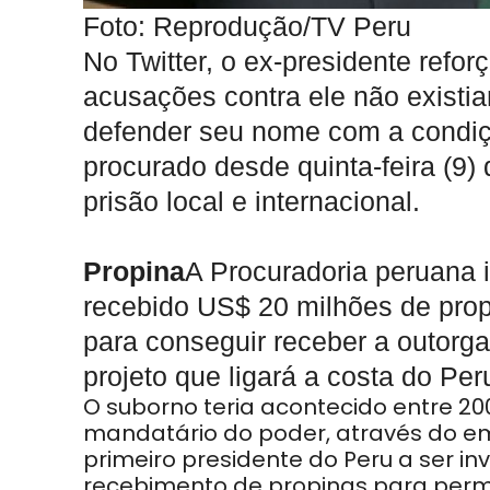
Foto: Reprodução/TV Peru
No Twitter, o ex-presidente refo
acusações contra ele não existi
defender seu nome com a condiçã
procurado desde quinta-feira (9
prisão local e internacional.
Propina
A Procuradoria peruana 
recebido US$ 20 milhões de prop
para conseguir receber a outorga
projeto que ligará a costa do Peru
O suborno teria acontecido entre 2
mandatário do poder, através do em
primeiro presidente do Peru a ser i
recebimento de propinas para per