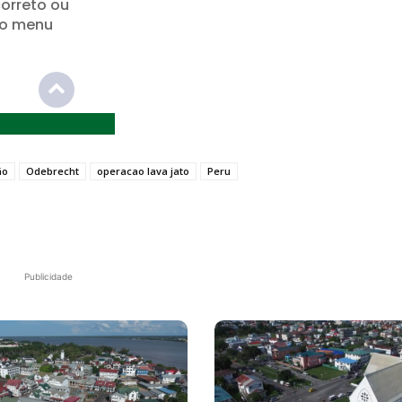
ão
Odebrecht
operacao lava jato
Peru
Publicidade