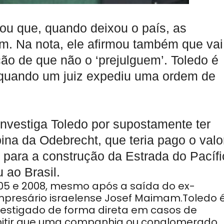
rçou que, quando deixou o país, as
am. Na nota, ele afirmou também que vai
o de que não o ‘prejulguem’. Toledo é
) quando um juiz expediu uma ordem de
investiga Toledo por supostamente ter
ina da Odebrecht, que teria pago o valo
 para a construção da Estrada do Pacífi
 ao Brasil.
005 e 2008, mesmo após a saída do ex-
presário israelense Josef Maimam.Toledo 
nvestigado de forma direta em casos de
mitir que uma companhia ou conglomerado