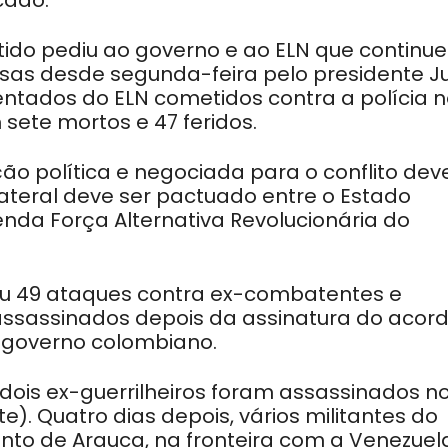
cado.
tido pediu ao governo e ao ELN que continu
sas desde segunda-feira pelo presidente J
entados do ELN cometidos contra a polícia 
sete mortos e 47 feridos.
ão política e negociada para o conflito de
ateral deve ser pactuado entre o Estado
enda Força Alternativa Revolucionária do
iou 49 ataques contra ex-combatentes e
 assassinados depois da assinatura do acor
 governo colombiano.
e dois ex-guerrilheiros foram assassinados n
). Quatro dias depois, vários militantes do
o de Arauca, na fronteira com a Venezuel