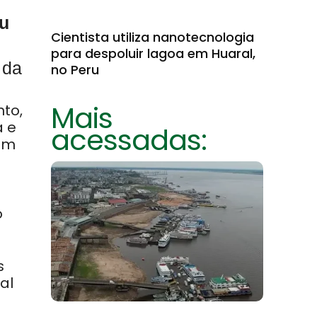
u
Cientista utiliza nanotecnologia
para despoluir lagoa em Huaral,
 da
no Peru
Mais
to,
a e
acessadas:
 em
o
s
al