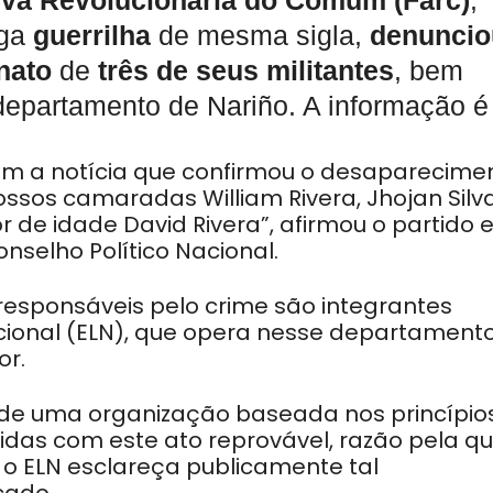
iva Revolucionária do Comum (Farc)
,
iga
guerrilha
de mesma sigla,
denuncio
nato
de
três de seus militantes
, bem
epartamento de Nariño. A informação é
 a notícia que confirmou o desaparecimen
ossos camaradas William Rivera, Jhojan Silv
 de idade David Rivera”, afirmou o partido
selho Político Nacional.
 responsáveis pelo crime são integrantes
acional (ELN), que opera nesse departament
or.
de uma organização baseada nos princípio
s com este ato reprovável, razão pela qu
 o ELN esclareça publicamente tal