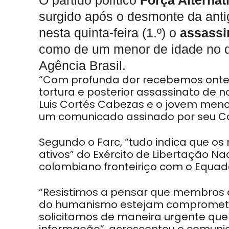
O partido político
Força Alternat
surgido após o desmonte da ant
nesta quinta-feira (1.º) o
assassi
como de um menor de idade no d
Agência Brasil.
“Com profunda dor recebemos ontem
tortura e posterior assassinato de n
Luis Cortés Cabezas e o jovem menor
um comunicado assinado por seu Con
Segundo o Farc, “tudo indica que os
ativos” do Exército de Libertação N
colombiano fronteiriço com o Equad
“Resistimos a pensar que membros 
do humanismo estejam comprometida
solicitamos de maneira urgente que