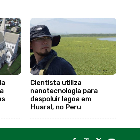
da
Cientista utiliza
 a
nanotecnologia para
as
despoluir lagoa em
Huaral, no Peru