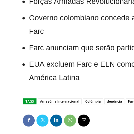
Forças Armadas Revolucionári
Governo colombiano concede ani
Farc
Farc anunciam que serão partid
EUA excluem Farc e ELN como 
América Latina
TAGS
Amazônia Internacional
Colômbia
denúncia
Far