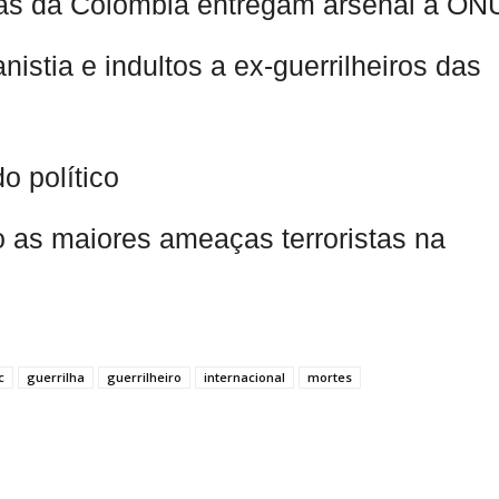
as da Colômbia entregam arsenal à ON
stia e indultos a ex-guerrilheiros das
o político
as maiores ameaças terroristas na
c
guerrilha
guerrilheiro
internacional
mortes