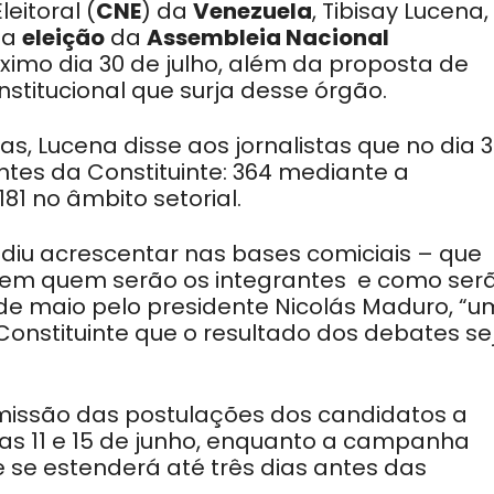
eitoral (
CNE
) da
Venezuela
, Tibisay Lucena,
 a
eleição
da
Assembleia Nacional
óximo dia 30 de julho, além da proposta de
stitucional que surja desse órgão.
s, Lucena disse aos jornalistas que no dia 
antes da Constituinte: 364 mediante a
81 no âmbito setorial.
idiu acrescentar nas bases comiciais – que
ecem quem serão os integrantes e como ser
3 de maio pelo presidente Nicolás Maduro, “u
Constituinte que o resultado dos debates se
missão das postulações dos candidatos a
dias 11 e 15 de junho, enquanto a campanha
e se estenderá até três dias antes das