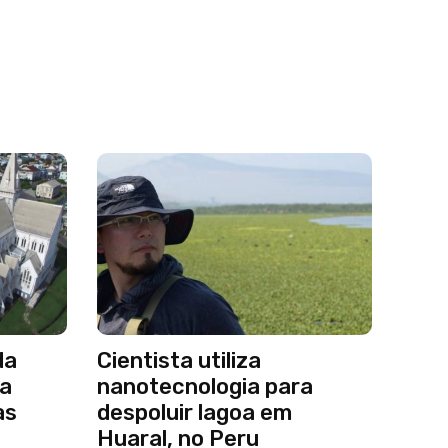
da
Cientista utiliza
 a
nanotecnologia para
as
despoluir lagoa em
Huaral, no Peru