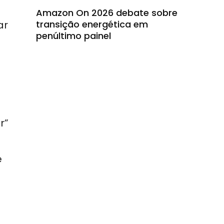
Amazon On 2026 debate sobre
ar
transição energética em
penúltimo painel
r”
é