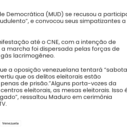
de Democrática (MUD) se recusou a particip
audulento”, e convocou seus simpatizantes a
ifestação até o CNE, com a intenção de
s a marcha foi dispersada pelas forças de
gás lacrimogêneo.
que a oposição venezuelana tentará “sabota
rtiu que os delitos eleitorais estão
 penas de prisão.”Alguns porta-vozes da
entros eleitorais, as mesas eleitorais. Isso 
tigado”, ressaltou Maduro em cerimônia
TV.
Venezuela