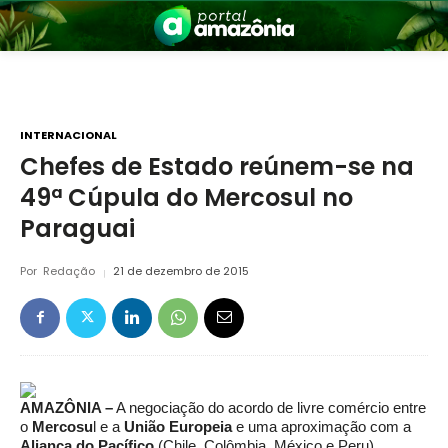
INTERNACIONAL
Chefes de Estado reúnem-se na
49ª Cúpula do Mercosul no
nia
Paraguai
Por
Redação
21 de dezembro de 2015
 a Amazônia
AMAZÔNIA –
A negociação do acordo de livre comércio entre
o
Mercosu
l e a
União Europeia
e uma aproximação com a
Aliança do Pacífico
(Chile, Colômbia, México e Peru)