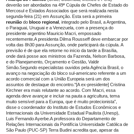
deverão ser abordados na 49ª Cúpula de Chefes de Estado do
Mercosul e Estados Associados que será realizada nesta
segunda-feira (21) em Assunção. Esta será a primeira
reunião
do
bloco regional
, integrado pelo Brasil, a Argentina,
o Paraguai, Uruguai e a Venezuela, com a presença do
presidente argentino Mauricio Macri, empossado
recentemente.A presidenta Dilma Rousseff deve embarcar por
volta das 8h30 para Assunção, onde participará da cúpula. A
previsão é de que ela retorne no início da tarde a Brasília,
onde dará posse aos ministros da Fazenda, Nelson Barbosa,
e do Planejamento, Orçamento e Gestão, Valdir
Simão.Segundo especialistas ouvidos pela Agência Brasil, o
avanço na negociação do bloco sul-americano referente a um
acordo comercial com a União Europeia será um dos
assuntos de destaque do encontro.“[A ex-presidente] Cristina
Kirchner era mais relutante ao acordo. Com Macri, essa
agenda deve avançar e incluir na pauta a agricultura, tema
muito sensível para a Europa, que é muito protecionista”,
disse o coordenador do Instituto de Estudos Econômicos e
Internacionais da Universidade Estadual Paulista (Unesp),
Luis Fernando Ayerbe.A professora do Departamento de
Relações Internacionais da Pontifícia Universidade Católica de
São Paulo (PUC-SP) Terra Budini acredita que, apesar da