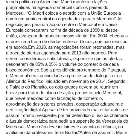
virada política na Argentina, Macri manterá relações
pragmáticas na agenda comercial com os países do
Mercosul. “O Macri coloca o acordo com a União Europeia
como um ponto central da agenda dele para o Mercosul”.As
negociações para um acordo entre o Mercosul e a União
Europeia começaram no fim da década de 1990 e, desde
então, avançam de maneira inconsistente. Em 2004, chegou a
ocorrer uma troca de ofertas entre os blocos, que não resultou
em acordo.Em 2010, as negociações foram retomadas, mas
a troca de ofertas agendada para 2013 não ocorreu. Para
serem consideradas satisfatórias, espera-se que as ofertas
desonerem de 85% a 95% o volume do comércio de cada
bloco econômico.Sob a presidência pro tempore do Paraguai,
o Mercosul deu continuidade ao processo de diálogo com a
Aliança do Pacífico, iniciado em novembro de 2014. Segundo
o Palácio do Planalto, os dois grupos devem se reunir em
breve para tratar do plano de ação, proposto pelo Mercosul,
que prevê medidas como facilitação de comércio,
aproximação dos setores privados, cooperação aduaneira e
certificação digital.Apesar de ter provocado mal-estar antes de
assumir como presidente. por ter defendido o uso da chamada
cláusula democrática para pedir a suspensão da Venezuela do
Mercosul, Macri não deve incluir este assunto na cúpula, na
avaliação da professora Terra Budini.“Antes de assumir, Macri