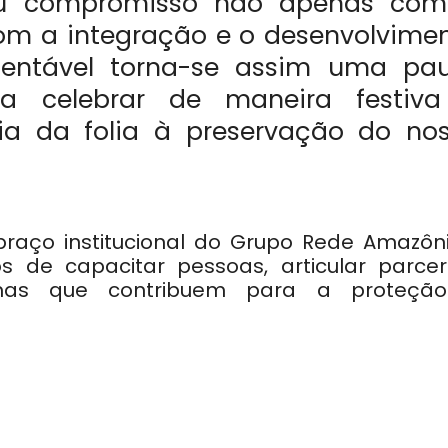
eu compromisso não apenas co
m a integração e o desenvolvime
tentável torna-se assim uma pa
s a celebrar de maneira festiv
ria da folia à preservação do no
raço institucional do Grupo Rede Amazôni
 de capacitar pessoas, articular parceri
amas que contribuem para a proteçã