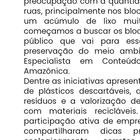
preocupação com a quantida
ruas, principalmente nos bl
um acúmulo de lixo muit
começamos a buscar os bloc
público que vai para es
preservação do meio ambie
Especialista em Conteú
Amazônica.
Dentre as iniciativas apres
de plásticos descartáveis,
resíduos e a valorização d
com materiais recicláve
participação ativa de empr
compartilharam dicas pr