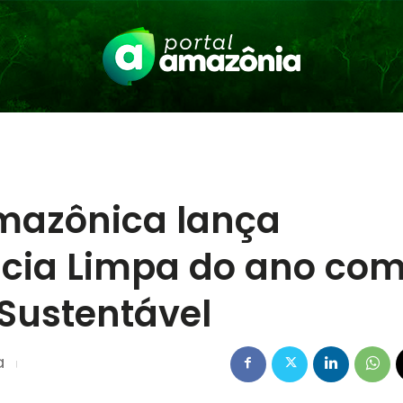
mazônica lança
ncia Limpa do ano co
Sustentável
a