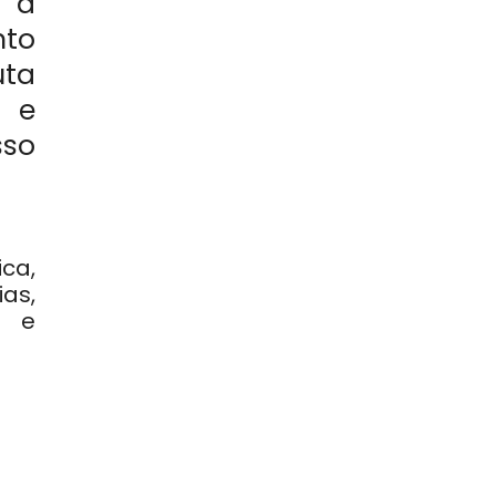
m a
nto
uta
a e
sso
ca,
as,
o e