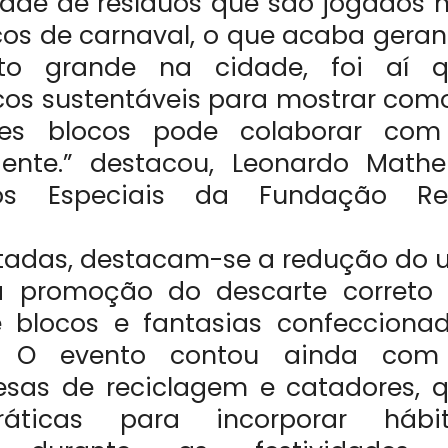
de de resíduos que são jogados 
ocos de carnaval, o que acaba gera
o grande na cidade, foi aí q
os sustentáveis para mostrar com
ses blocos pode colaborar co
nte.” destacou, Leonardo Mathe
dos Especiais da Fundação Re
entadas, destacam-se a redução do 
 a promoção do descarte correto
e blocos e fantasias confecciona
is. O evento contou ainda co
esas de reciclagem e catadores, 
áticas para incorporar hábit