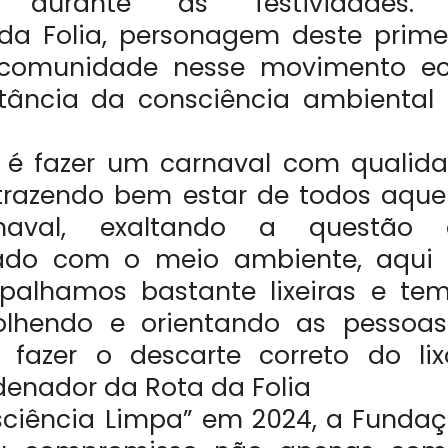
os durante as festividades.
a Folia, personagem deste prime
a comunidade nesse movimento e
rtância da consciência ambiental
a é fazer um carnaval com qualid
trazendo bem estar de todos aque
naval, exaltando a questão 
dado com o meio ambiente, aqui
palhamos bastante lixeiras e te
olhendo e orientando as pessoa
azer o descarte correto do lixo
denador da Rota da Folia
ciência Limpa” em 2024, a Funda