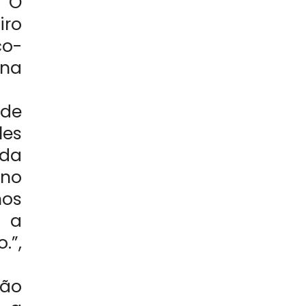
 O
iro
co-
 na
ade
les
da
 no
mos
s a
.”,
ção