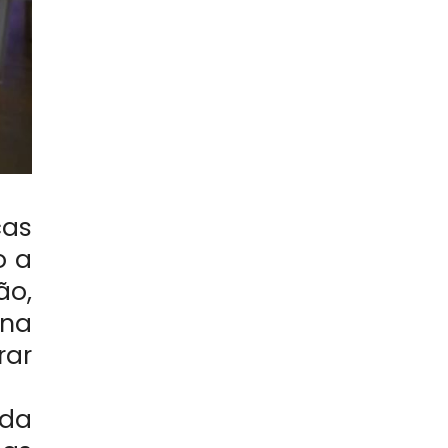
cas
o a
ão,
 na
rar
 da