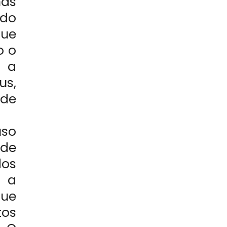
nas
ndo
ue
o o
m a
us,
de
uso
 de
dos
m a
que
os