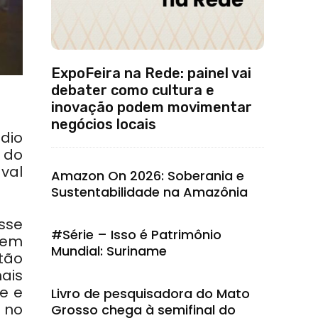
ExpoFeira na Rede: painel vai
debater como cultura e
inovação podem movimentar
negócios locais
dio
 do
val
Amazon On 2026: Soberania e
Sustentabilidade na Amazônia
sse
#Série – Isso é Patrimônio
tem
Mundial: Suriname
tão
mais
e e
Livro de pesquisadora do Mato
 no
Grosso chega à semifinal do