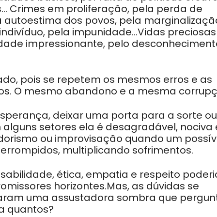
s… Crimes em proliferação, pela perda de
xa autoestima dos povos, pela marginalizaçã
indivíduo, pela impunidade…Vidas preciosas
dade impressionante, pelo desconheciment
do, pois se repetem os mesmos erros e as
sos. O mesmo abandono e a mesma corrupç
 esperança, deixar uma porta para a sorte ou
alguns setores ela é desagradável, nociva 
dorismo ou improvisação quando um possív
terrompidos, multiplicando sofrimentos.
abilidade, ética, empatia e respeito poder
omissores horizontes.Mas, as dúvidas se
iraram uma assustadora sombra que pergun
a quantos?