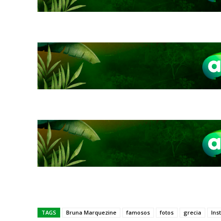
TAGS
Bruna Marquezine
famosos
fotos
grecia
Ins