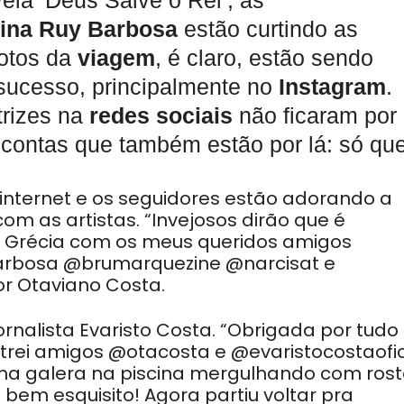
ela ‘Deus Salve o Rei’, as
ina
Ruy
Barbosa
estão curtindo as
fotos da
viagem
, é claro, estão sendo
sucesso, principalmente no
Instagram
.
rizes na
redes sociais
não ficaram por
contas que também estão por lá: só qu
ternet e os seguidores estão adorando a
om as artistas. “Invejosos dirão que é
 Grécia com os meus queridos amigos
arbosa @brumarquezine @narcisat e
r Otaviano Costa.
ornalista Evaristo Costa. “Obrigada por tudo
ntrei amigos @otacosta e @evaristocostaofic
a galera na piscina mergulhando com rost
 bem esquisito! Agora partiu voltar pra