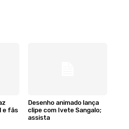
az
Desenho animado lança
 e fãs
clipe com Ivete Sangalo;
assista