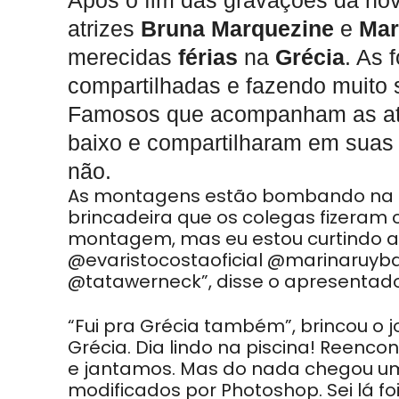
Após o fim das gravações da nov
atrizes
Bruna
Marquezine
e
Mar
merecidas
férias
na
Grécia
. As 
compartilhadas e fazendo muito 
Famosos que acompanham as at
baixo e compartilharam em suas 
não.
As montagens estão bombando na in
brincadeira que os colegas fizeram c
montagem, mas eu estou curtindo a
@evaristocostaoficial @marinaruyb
@tatawerneck”, disse o apresentado
“Fui pra Grécia também”, brincou o j
Grécia. Dia lindo na piscina! Reenco
e jantamos. Mas do nada chegou um
modificados por Photoshop. Sei lá foi