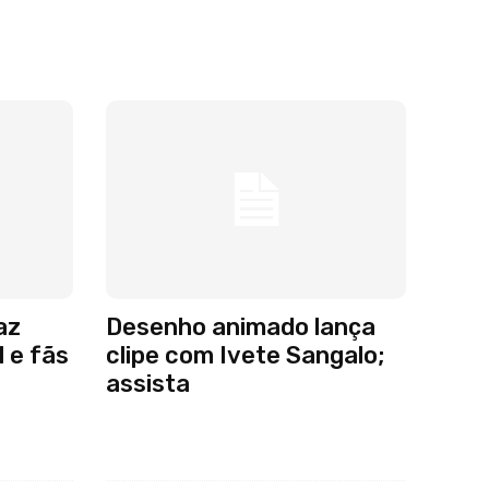
az
Desenho animado lança
 e fãs
clipe com Ivete Sangalo;
assista