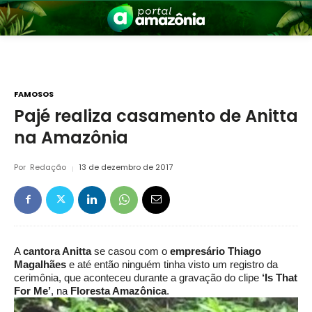
FAMOSOS
Pajé realiza casamento de Anitta
na Amazônia
nia
Por
Redação
13 de dezembro de 2017
A
cantora Anitta
se casou com o
empresário Thiago
 a Amazônia
Magalhães
e até então ninguém tinha visto um registro da
cerimônia, que aconteceu durante a gravação do clipe
‘Is That
For Me’
, na
Floresta Amazônica
.