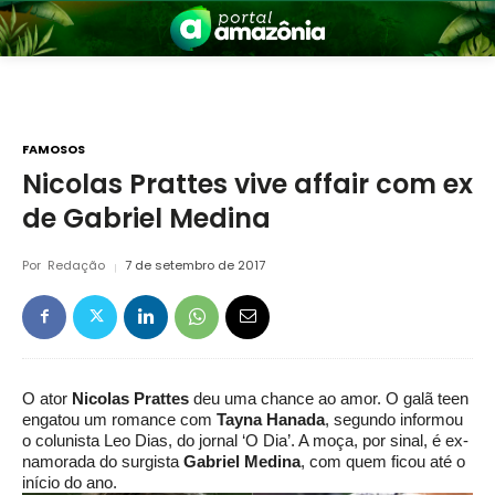
FAMOSOS
Nicolas Prattes vive affair com ex
de Gabriel Medina
nia
Por
Redação
7 de setembro de 2017
O ator
Nicolas Prattes
deu uma chance ao amor. O galã teen
 a Amazônia
engatou um romance com
Tayna Hanada
, segundo informou
o colunista Leo Dias, do jornal ‘O Dia’. A moça, por sinal, é ex-
namorada do surgista
Gabriel Medina
, com quem ficou até o
início do ano.