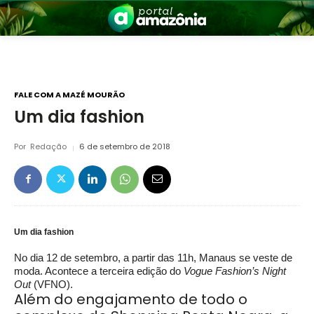
FALE COM A MAZÉ MOURÃO
Um dia fashion
nia
Por
Redação
6 de setembro de 2018
Um dia fashion
No dia 12 de setembro, a partir das 11h, Manaus se veste de
 a Amazônia
moda. Acontece a terceira edição do
Vogue Fashion’s Night
Out
(VFNO).
Além do engajamento de todo o