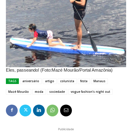
Eles, passeando! (Foto:Mazé Mourão/Portal Amazônia)
TAGS
aniversário
artigo
colunista
festa
Manaus
Mazé Mourão
moda
sociedade
vogue fashion’s night out
Publicidade