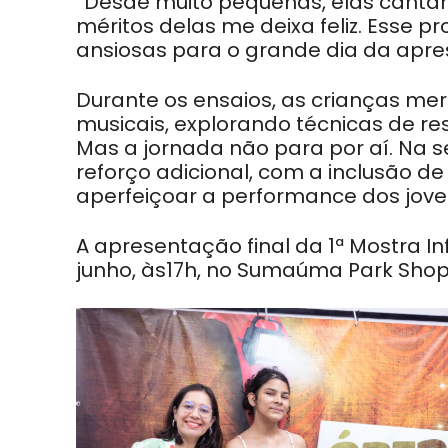
“Desde
muito pequenas, elas cantam
méritos delas me
deixa feliz. Esse 
ansiosas para o grande dia da
apre
Durante os ensaios, as crianças 
musicais,
explorando técnicas de res
Mas a jornada não
para por aí. Na
reforço adicional, com a inclusão
de
aperfeiçoar a performance dos jov
A apresentação final da 1ª Mostra Inf
junho, às
17h, no Sumaúma Park Shop