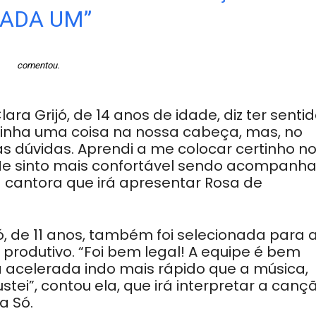
ADA UM”
comentou.
ara Grijó, de 14 anos de idade, diz ter senti
tinha uma coisa na nossa cabeça, mas, no
s dúvidas. Aprendi a me colocar certinho n
 Me sinto mais confortável sendo acompanh
 cantora que irá apresentar Rosa de
jó, de 11 anos, também foi selecionada para 
 produtivo. “Foi bem legal! A equipe é bem
a acelerada indo mais rápido que a música,
ustei”, contou ela, que irá interpretar a canç
a Só.