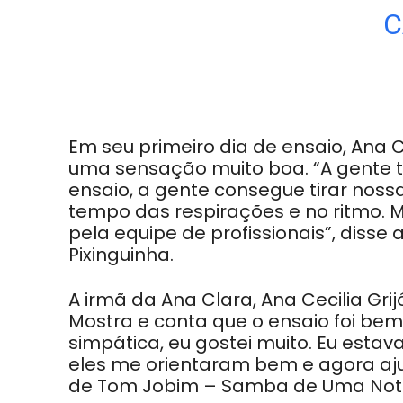
C
Em seu primeiro dia de ensaio, Ana Cl
uma
sensação muito boa. “A gente 
ensaio, a gente
consegue tirar nossa
tempo das respirações e
no ritmo.
pela equipe de profissionais”, disse
a
Pixinguinha.
A irmã da Ana Clara, Ana Cecilia Gri
Mostra e
conta que o ensaio foi bem
simpática, eu gostei
muito. Eu estav
eles me orientaram bem e agora
aj
de Tom Jobim – Samba de Uma Not