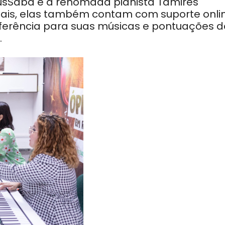
us
Sabá e a renomada pianista Tamires
iais, elas também
contam com suporte onlin
eferência para suas músicas
e pontuações d
.