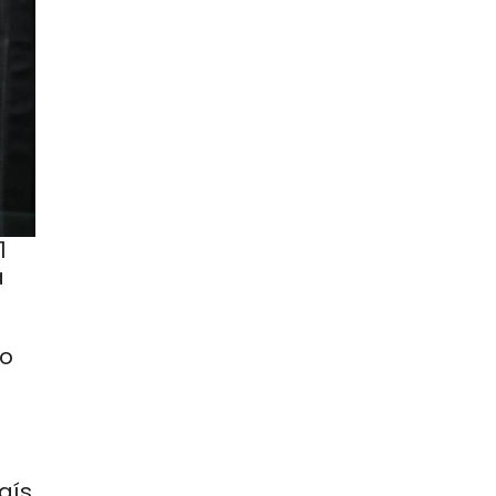
1
a
ao
aís