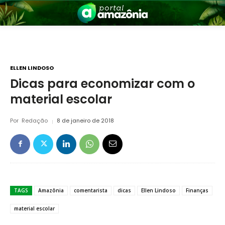
ELLEN LINDOSO
Dicas para economizar com o
material escolar
nia
Por
Redação
8 de janeiro de 2018
 a Amazônia
TAGS
Amazônia
comentarista
dicas
Ellen Lindoso
Finanças
material escolar