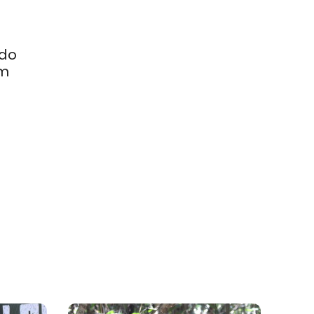
ado
em