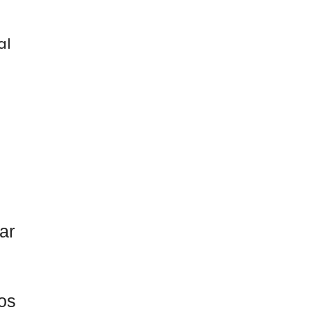
al
a
ar
os