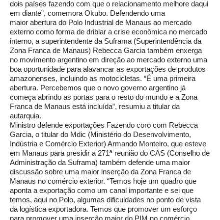
dois países fazendo com que o relacionamento melhore daqui
em diante”, comemora Okubo. Defendendo uma
maior abertura do Polo Industrial de Manaus ao mercado
externo como forma de driblar a crise econômica no mercado
interno, a superintendente da Suframa (Superintendência da
Zona Franca de Manaus) Rebecca Garcia também enxerga
no movimento argentino em direção ao mercado externo uma
boa oportunidade para alavancar as exportações de produtos
amazonenses, incluindo as motocicletas. “É uma primeira
abertura. Percebemos que o novo governo argentino já
começa abrindo as portas para o resto do mundo e a Zona
Franca de Manaus está incluída”, resumiu a titular da
autarquia.
Ministro defende exportações Fazendo coro com Rebecca
Garcia, o titular do Mdic (Ministério do Desenvolvimento,
Indústria e Comércio Exterior) Armando Monteiro, que esteve
em Manaus para presidir a 271ª reunião do CAS (Conselho de
Administração da Suframa) também defende uma maior
discussão sobre uma maior inserção da Zona Franca de
Manaus no comércio exterior. “Temos hoje um quadro que
aponta a exportação como um canal importante e sei que
temos, aqui no Polo, algumas dificuldades no ponto de vista
da logística exportadora. Temos que promover um esforço
para promover uma inserção maior do PIM no comércio