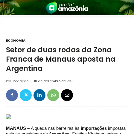
ECONOMIA
Setor de duas rodas da Zona
Franca de Manaus aposta na
nia
Argentina
Por
Redação
18 de dezembro de 2015
 a Amazônia
MANAUS –
A queda nas barreiras às
importações
impostas
pela ex-presidente da
Argentina,
Cristina Kirchner, animou