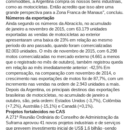
commodities, a Argentina compra os nossos bens industriais,
como as motocicletas. Então acredito que isso abre uma
grande perspectiva para a Zona Franca de Manaus”, concluiu.
Números da exportação
Ainda segundo os números da Abraciclo, no acumulado
de janeiro a novembro de 2015, com 63.179 unidades
exportadas as vendas de motocicletas ao exterior
apresentaram uma baixa de 23% em relação ao mesmo
período do ano passado, quando foram comercializadas
82.003 unidades. O mês de novembro de 2015, com 6.298
motos comercializadas no mercado externo (4.661 a menos
que o registrado no mês de outubro), também registrou queda
em relação ao mês imediatamente anterior: -42,5% Em
compensação, na comparação com novembro de 2014, o
crescimento nas exportações de motos foi de 87,7%, com um
incremento nas vendas na ordem de 2.943 unidades a mais.
Depois da Argentina, os principais destinos das exportações
brasileiras de motocicletas, no acumulado de janeiro a
outubro, são, pela ordem: Estados Unidos (-3,7%), Colômbia
(+7,2%), Austrália (-15,1%) e Canadá (+0,1%).
Projetos fortalecidos no CAS
A 271ª Reunião Ordinária do Conselho de Administração da
Suframa aprovou 41 novos projetos industriais e de serviços
que preveem investimento inicial de US$ 1,6 bilhão -sendo