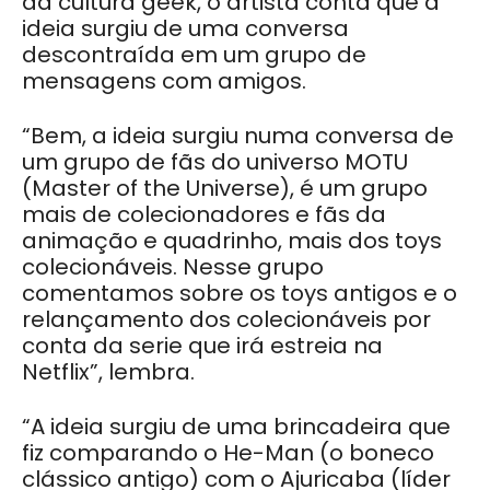
da cultura
geek
, o artista conta que a
ideia surgiu de uma conversa
descontraída em um grupo de
mensagens com amigos.
“Bem, a ideia surgiu numa conversa de
um grupo de fãs do
u
niverso MOTU
(M
aster of the Universe
)
, é um grupo
mais de colecionadores e fãs da
animação e quadrinho, mais dos
t
oys
colecionáveis. Nesse grupo
comentamos sobre os
toys antigos e o
relançamento dos colecionáveis por
conta da serie que irá estreia na
Netflix”, lembra.
“A ideia surgiu de uma brincadeira que
fiz comparando o He-Man (o boneco
clássico antigo) com o Ajuricaba (
líder