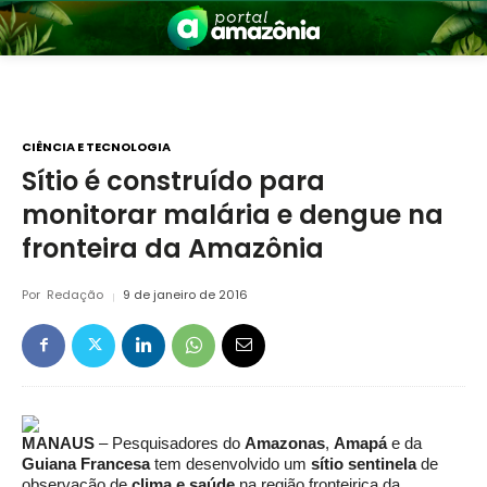
CIÊNCIA E TECNOLOGIA
Sítio é construído para
monitorar malária e dengue na
nia
fronteira da Amazônia
Por
Redação
9 de janeiro de 2016
 a Amazônia
MANAUS
– Pesquisadores do
Amazonas
,
Amapá
e da
Guiana Francesa
tem desenvolvido um
sítio sentinela
de
observação de
clima e saúde
na região fronteiriça da