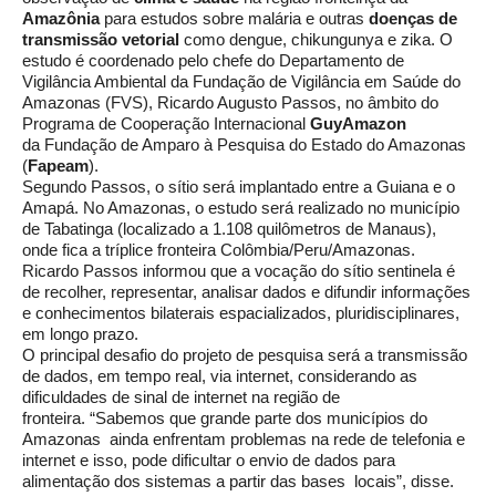
Amazônia
para estudos sobre malária e outras
doenças de
transmissão vetorial
como dengue, chikungunya e zika. O
estudo é coordenado pelo chefe do Departamento de
Vigilância Ambiental da Fundação de Vigilância em Saúde do
Amazonas (FVS), Ricardo Augusto Passos, no âmbito do
Programa de Cooperação Internacional
Guy
Amazon
da
Fundação de Amparo à Pesquisa do Estado do Amazonas
(
Fapeam
).
Segundo Passos, o sítio será implantado entre a Guiana e o
Amapá. No Amazonas, o estudo será realizado no município
de Tabatinga (localizado a 1.108 quilômetros de Manaus),
onde fica a tríplice fronteira Colômbia/Peru/Amazonas.
Ricardo Passos informou que a vocação do sítio sentinela é
de recolher, representar, analisar dados e difundir informações
e conhecimentos bilaterais espacializados, pluridisciplinares,
em longo prazo.
O principal desafio do projeto de pesquisa será a transmissão
de dados, em tempo real, via internet, considerando as
dificuldades de sinal de internet na região de
fronteira. “Sabemos que grande parte dos municípios do
Amazonas ainda enfrentam problemas na rede de telefonia e
internet e isso, pode dificultar o envio de dados para
alimentação dos sistemas a partir das bases locais”, disse.