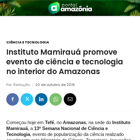
CIÊNCIA E TECNOLOGIA
Instituto Mamirauá promove
evento de ciência e tecnologia
nia
no interior do Amazonas
Por
Redação
20 de outubro de 2016
 a Amazônia
Começou hoje em
Tefé
, no
Amazonas
, na sede do
Instituto
Mamirauá
, a
13ª Semana Nacional de Ciência e
Tecnologia
, evento de popularização da ciência realizado