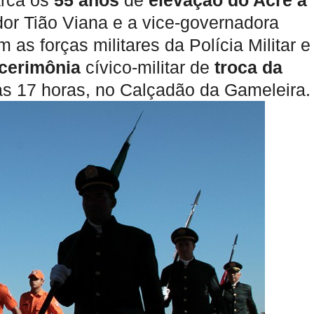
rca os
55 anos
de
elevação do Acre à
dor Tião Viana e a vice-governadora
as forças militares da Polícia Militar e
cerimônia
cívico-militar de
troca da
 às 17 horas, no Calçadão da Gameleira.