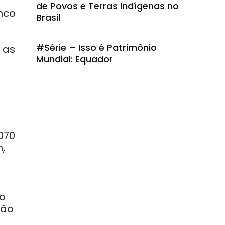
de Povos e Terras Indígenas no
nco
Brasil
#Série – Isso é Patrimônio
 as
Mundial: Equador
070
,
ao
ção