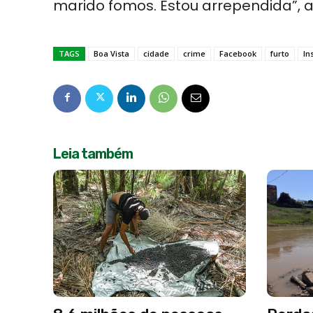
marido fomos. Estou arrependida”, a
TAGS
Boa Vista
cidade
crime
Facebook
furto
In
Leia também