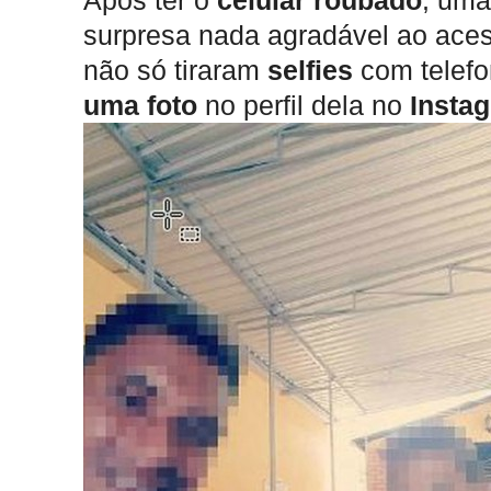
Após ter o
celular roubado
, uma
surpresa nada agradável ao ace
não só tiraram
selfies
com telef
uma foto
no perfil dela no
Insta