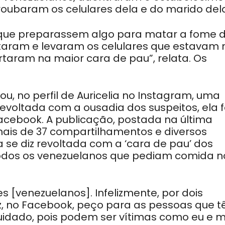
roubaram os celulares dela e do marido del
ar que preparassem algo para matar a fome 
itaram e levaram os celulares que estavam 
urtaram na maior cara de pau”, relata. Os
cou, no perfil de Auricelia no Instagram, uma
Revoltada com a ousadia dos suspeitos, ela f
cebook. A publicação, postada na última
u mais de 37 compartilhamentos e diversos
a se diz revoltada com a ‘cara de pau’ dos
todos os venezuelanos que pediam comida n
 [venezuelanos]. Infelizmente, por dois
z, no Facebook, peço para as pessoas que 
cuidado, pois podem ser vítimas como eu e 