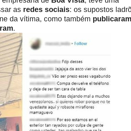
 empresária de
Boa Vista
, teve uma
ssar as
redes sociais
: os supostos ladr
one da vítima, como também
publicara
gram
.