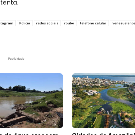
tenta.
stagram
Policia
redes sociais
roubo
telefone celular
venezuelano
Publicidade