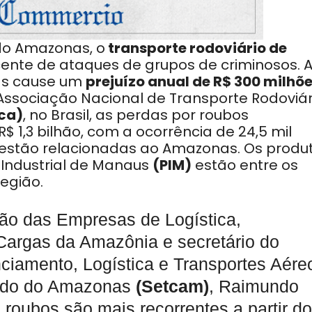
do Amazonas, o
transporte rodoviário de
ente de ataques de grupos de criminosos. 
gas cause um
prejuízo anual de R$ 300 milhõ
ssociação Nacional de Transporte Rodoviár
ca)
, no Brasil, as perdas por roubos
$ 1,3 bilhão, com a ocorrência de 24,5 mil
s estão relacionadas ao Amazonas. Os produ
o Industrial de Manaus
(PIM)
estão entre os
região.
ção das Empresas de Logística,
Cargas da Amazônia e secretário do
iamento, Logística e Transportes Aére
tado do Amazonas
(Setcam)
, Raimundo
roubos são mais recorrentes a partir d