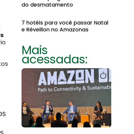
do desmatamento
7 hotéis para você passar Natal
A
e Réveillon no Amazonas
es
io
Mais
acessadas:
tos
os
os