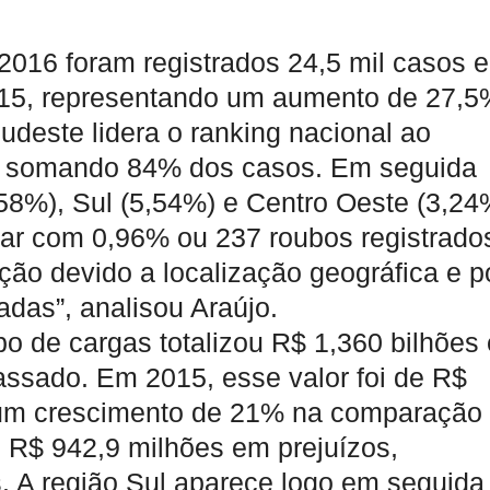
016 foram registrados 24,5 mil casos 
2015, representando um aumento de 27,
deste lidera o ranking nacional ao
as, somando 84% dos casos. Em seguida
58%), Sul (5,54%) e Centro Oeste (3,24
gar com 0,96% ou 237 roubos registrado
ão devido a localização geográfica e p
das”, analisou Araújo.
bo de cargas totalizou R$ 1,360 bilhões
assado. Em 2015, esse valor foi de R$
 um crescimento de 21% na comparação
u R$ 942,9 milhões em prejuízos,
s. A região Sul aparece logo em seguida