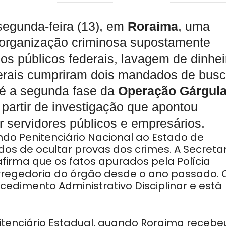
 segunda-feira (13), em
Roraima
, uma
 organização criminosa supostamente
os públicos federais, lavagem de dinhei
federais cumpriram dois mandados de bus
 é a segunda fase da
Operação Gárgul
partir de investigação que apontou
or servidores públicos e empresários.
ndo Penitenciário Nacional ao Estado de
os de ocultar provas dos crimes. A Secretar
firma que os fatos apurados pela Polícia
orregedoria do órgão desde o ano passado. 
cedimento Administrativo Disciplinar e está
itenciário Estadual, quando Roraima recebe