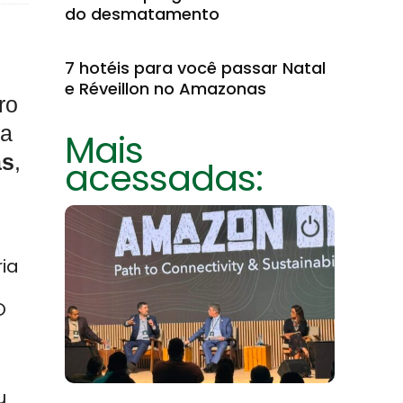
do desmatamento
7 hotéis para você passar Natal
e Réveillon no Amazonas
ro
ca
Mais
as
,
acessadas:
ia
O
u