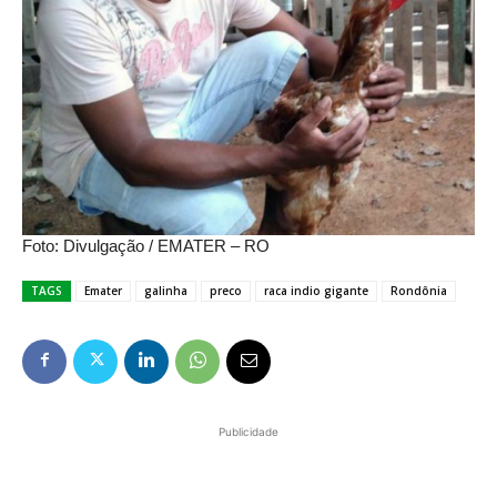
Foto: Divulgação / EMATER – RO
TAGS
Emater
galinha
preco
raca indio gigante
Rondônia
Publicidade