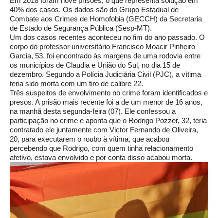
Em 2018 foram nove prisões, o que representa solução em
40% dos casos. Os dados são do Grupo Estadual de
Combate aos Crimes de Homofobia (GECCH) da Secretaria
de Estado de Segurança Pública (Sesp-MT).
Um dos casos recentes aconteceu no fim do ano passado. O
corpo do professor universitário Francisco Moacir Pinheiro
Garcia, 53, foi encontrado às margens de uma rodovia entre
os municípios de Claudia e União do Sul, no dia 15 de
dezembro. Segundo a Polícia Judiciária Civil (PJC), a vítima
teria sido morta com um tiro de calibre 22.
Três suspeitos de envolvimento no crime foram identificados e
presos. A prisão mais recente foi a de um menor de 16 anos,
na manhã desta segunda-feira (07). Ele confessou a
participação no crime e aponta que o Rodrigo Pozzer, 32, teria
contratado ele juntamente com Victor Fernando de Oliveira,
20, para executarem o roubo à vítima, que acabou
percebendo que Rodrigo, com quem tinha relacionamento
afetivo, estava envolvido e por conta disso acabou morta.