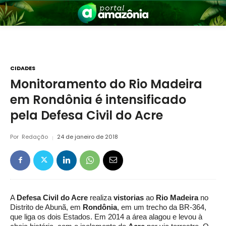
CIDADES
Monitoramento do Rio Madeira
em Rondônia é intensificado
nia
pela Defesa Civil do Acre
Por
Redação
24 de janeiro de 2018
 a Amazônia
A
Defesa Civil do Acre
realiza
vistorias
ao
Rio Madeira
no
Distrito de Abunã, em
Rondônia
, em um trecho da BR-364,
que liga os dois Estados. Em 2014 a área alagou e levou à