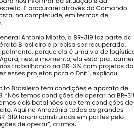
 para nos informar da situação e da
respeito. E procurarei através do Comando
posta, na completude, em termos de
.
eral Antonio Miotto, a BR-319 faz parte da
rcito Brasileiro e precisa ser recuperada.
ipalmente, porque ela é uma via de logístic
 Agora, neste momento, ela está praticame
amos trabalhando na BR-319 com projetos do
ez esses projetos para o Dnit”, explicou.
cito Brasileiro tem condições e aparato de
. “Nós temos condições de operar na BR-319
ós temos dois batalhões que tem condições de
cito. Aqui na Amazônia todas as grandes
BR-319 foram construídas em partes pelo
ições de operar”, afirmou.