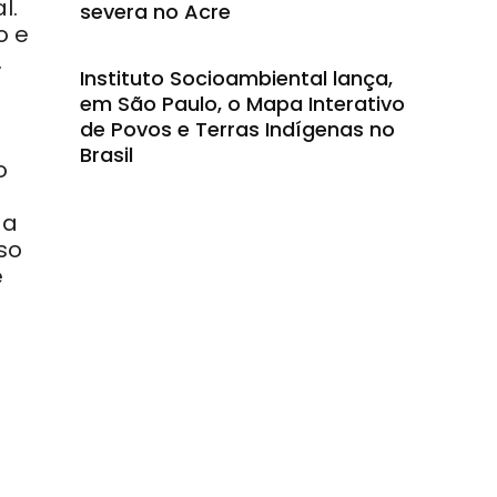
l.
severa no Acre
o e
.
Instituto Socioambiental lança,
em São Paulo, o Mapa Interativo
de Povos e Terras Indígenas no
Brasil
o
ga
so
e