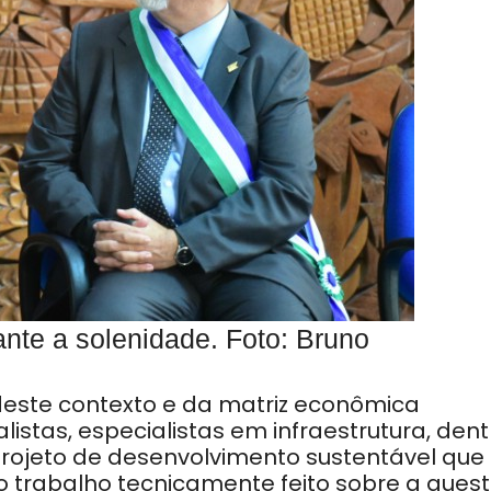
nte a solenidade. Foto: Bruno
e deste contexto e da matriz econômica
listas, especialistas em infraestrutura, dent
rojeto de desenvolvimento sustentável que
o trabalho tecnicamente feito sobre a ques