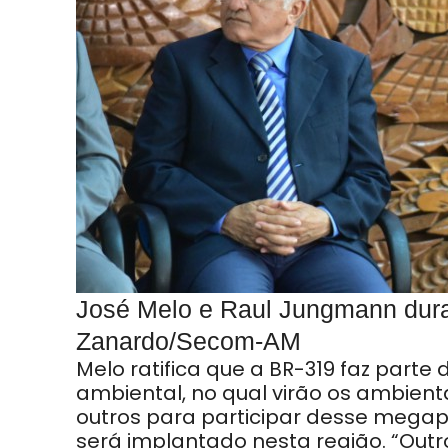
José Melo e
Raul Jungmann dura
Zanardo/Secom-AM
Melo ratifica que a BR-319 faz part
ambiental, no qual virão os ambienta
outros para participar desse megap
será implantado nesta região. “Outr