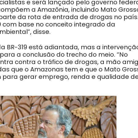
alistas e será lançado pelo governo federa
 compõem a Amazônia, incluindo Mato Gross
parte da rota de entrada de drogas no país
9 com base no conceito integrado da
biental”, disse.
a BR-319 está adiantada, mas a intervençã
l para a conclusão do trecho do meio. “No
ra contra o tráfico de drogas, a mão ami
odas que o Amazonas tem e que o Mato Gros
 para gerar emprego, renda e qualidade d