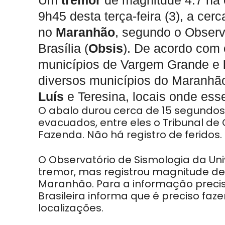
Um
tremor
de magnitude 4.7 na e
9h45 desta terça-feira (3), a ce
no
Maranhão
, segundo o Observ
Brasília (
Obsis
). De acordo com o
municípios de Vargem Grande e
diversos municípios do Maranhão 
Luís
e Teresina, locais onde ess
O abalo durou cerca de 15 segundos
evacuados, entre eles o Tribunal de
Fazenda. Não há registro de feridos.
O Observatório de Sismologia da Un
tremor, mas registrou magnitude de
Maranhão. Para a informação precisa
Brasileira informa que é preciso faz
localizações.