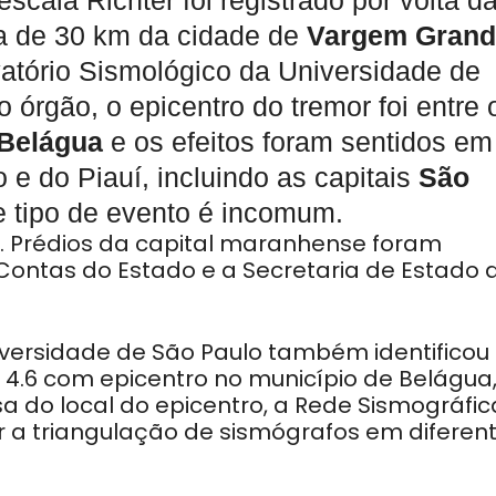
scala Richter foi registrado por volta d
rca de 30 km da cidade de
Vargem Grand
atório Sismológico da Universidade de
 órgão, o epicentro do tremor foi entre 
Belágua
e os efeitos foram sentidos em
e do Piauí, incluindo as capitais
São
e tipo de evento é incomum.
. Prédios da capital maranhense foram
 Contas do Estado e a Secretaria de Estado 
iversidade de São Paulo também identificou
 4.6 com epicentro no município de Belágua
 do local do epicentro, a Rede Sismográfic
er a triangulação de sismógrafos em diferen