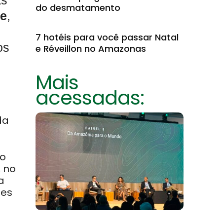
as
do desmatamento
e
,
7 hotéis para você passar Natal
os
e Réveillon no Amazonas
Mais
acessadas:
da
 o
, no
a
tes