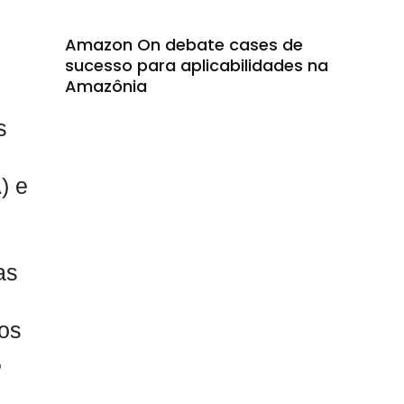
Amazon On debate cases de
sucesso para aplicabilidades na
Amazônia
s
) e
as
dos
,