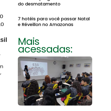
do desmatamento
no
7 hotéis para você passar Natal
ão
e Réveillon no Amazonas
Mais
sil
acessadas:
e
em
,