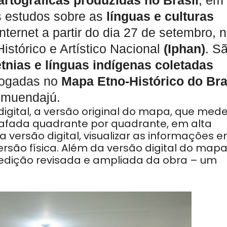
artográficas produzidas no Brasil
, em
 estudos sobre as
línguas e culturas
internet a partir do dia 27 de setembro, 
Histórico e Artístico Nacional
(Iphan)
. S
etnias e línguas indígenas coletadas
logadas no
Mapa Etno-Histórico do Bra
imuendajú.
digital, a versão original do mapa, que med
rafada quadrante por quadrante, em alta
a versão digital, visualizar as informações 
são física. Além da versão digital do mapa
dição revisada e ampliada da obra – um
.