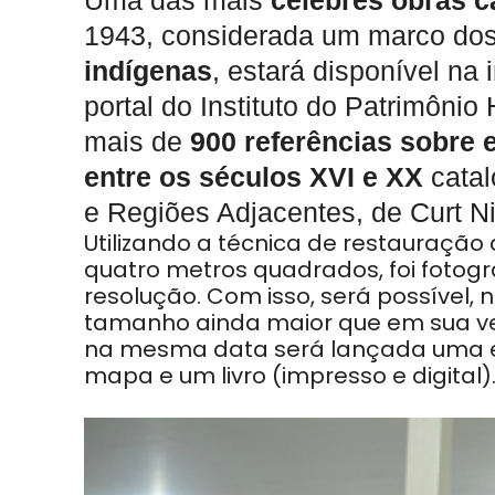
Uma das mais
célebres obras c
1943, considerada um marco dos
indígenas
, estará disponível na 
portal do Instituto do Patrimônio 
mais de
900 referências sobre 
entre os séculos XVI e XX
cata
e Regiões Adjacentes, de Curt N
Utilizando a técnica de restauração 
quatro metros quadrados, foi fotog
resolução. Com isso, será possível, n
tamanho ainda maior que em sua ver
na mesma data será lançada uma e
mapa e um livro (impresso e digital)