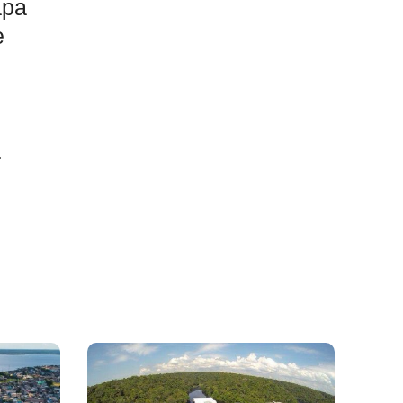
apa
e
.